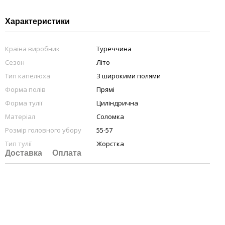
Характеристики
Країна виробник
Туреччина
Сезон
Літо
Тип капелюха
З широкими полями
Форма полів
Прямі
Форма тулії
Циліндрична
Матеріал
Соломка
Розмір головного убору
55-57
Тип тулії
Жорстка
Доставка
Оплата