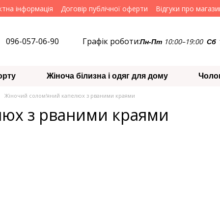
ктна інформація
Договір публічної оферти
Відгуки про магази
096-057-06-90
Графік роботи:
10:00–19:00
Пн-Пт
Сб
орту
Жіноча білизна і одяг для дому
Чоло
Жіночий солом'яний капелюх з рваними краями
люх з рваними краями