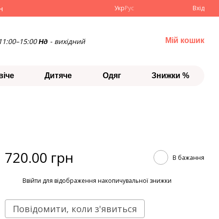
н
Укр
Рус
Вхід
Мій кошик
11:00–15:00
- вихідний
Нд
віче
Дитяче
Одяг
Знижки %
720.00 грн
В бажання
%
Ввійти
для відображення накопичувальної знижки
Повідомити, коли з'явиться