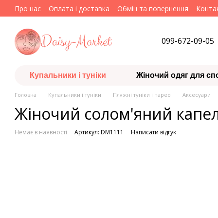
Перейти до основного контенту
Про нас
Оплата і доставка
Обмін та повернення
Конта
099-672-09-05
Купальники і туніки
Жіночий одяг для сп
Головна
Купальники і туніки
Пляжні туніки і парео
Аксесуари
Жіночий солом'яний капе
Немає в наявності
Артикул: DM1111
Написати відгук