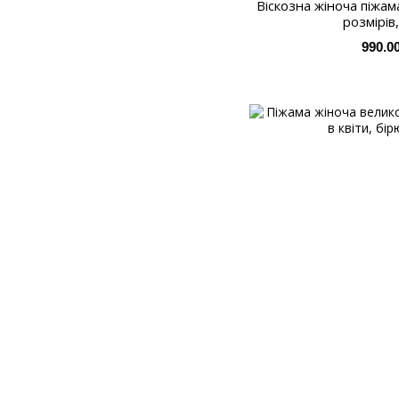
Віскозна жіноча піжа
розмірів,
990.0