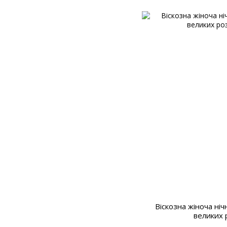
Віскозна жіноча ніч
великих 