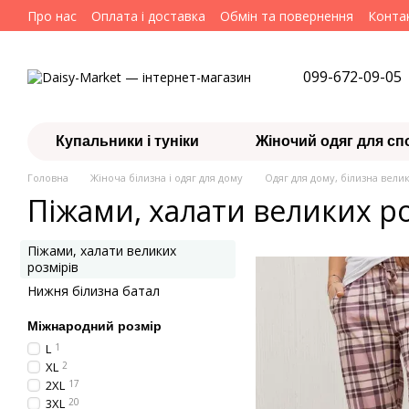
Перейти до основного контенту
Про нас
Оплата і доставка
Обмін та повернення
Конта
099-672-09-05
Купальники і туніки
Жіночий одяг для сп
Головна
Жіноча білизна і одяг для дому
Одяг для дому, білизна вели
Піжами, халати великих ро
Піжами, халати великих
розмірів
Нижня білизна батал
Міжнародний розмір
L
1
XL
2
2XL
17
3XL
20