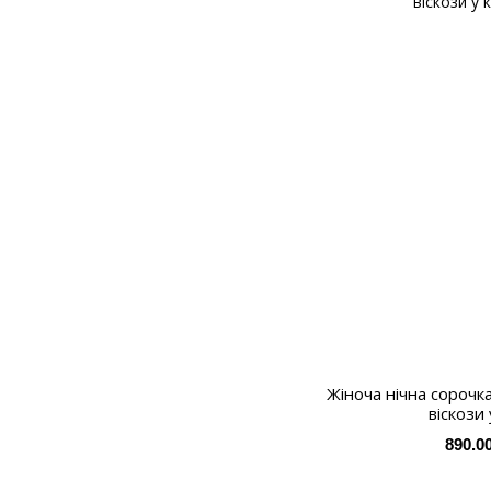
Жіноча нічна сорочка
віскози 
890.0