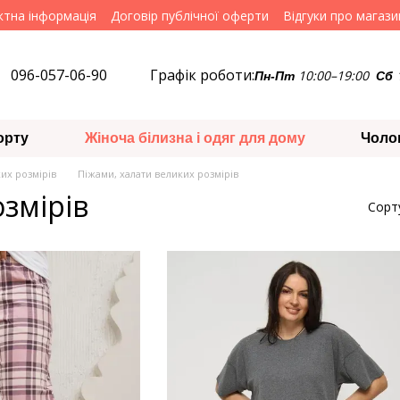
ктна інформація
Договір публічної оферти
Відгуки про магази
096-057-06-90
Графік роботи:
10:00–19:00
Пн-Пт
Сб
орту
Жіноча білизна і одяг для дому
Чоло
ких розмірів
Піжами, халати великих розмірів
змірів
Сорт