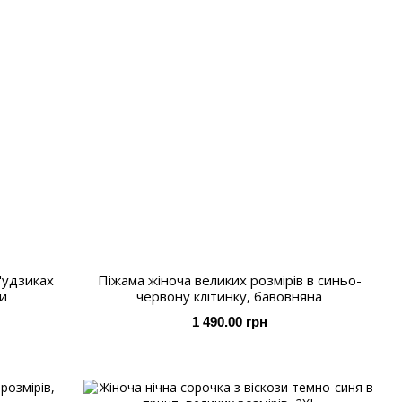
ґудзиках
Піжама жіноча великих розмірів в синьо-
ки
червону клітинку, бавовняна
1 490.00 грн