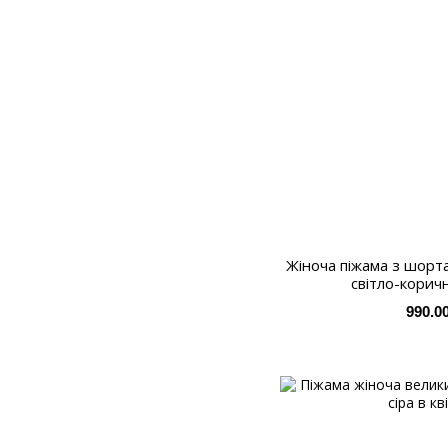
Жіноча піжама з шорта
світло-корич
990.0