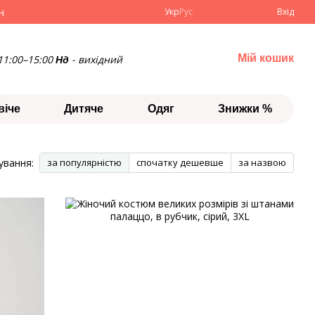
н
Укр
Рус
Вхід
Мій кошик
11:00–15:00
- вихідний
Нд
віче
Дитяче
Одяг
Знижки %
ування:
за популярністю
спочатку дешевше
за назвою