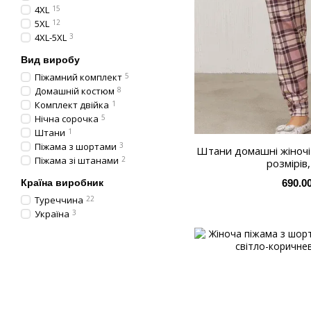
4XL
15
5XL
12
4XL-5XL
3
Вид виробу
Піжамний комплект
5
Домашній костюм
8
Комплект двійка
1
Нічна сорочка
5
Штани
1
Піжама з шортами
3
Штани домашні жіночі 
Піжама зі штанами
2
розмірів
Країна виробник
690.0
Туреччина
22
Україна
3