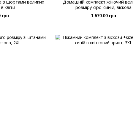
ма з шортами великих
Домашній комплект жіночий вел
 в квіти
розміру сіро-синій, віскоза
0 грн
1 570.00 грн