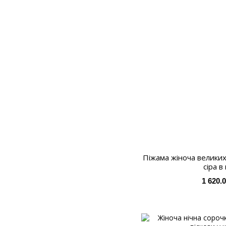
Піжама жіноча великих
сіра в
1 620.