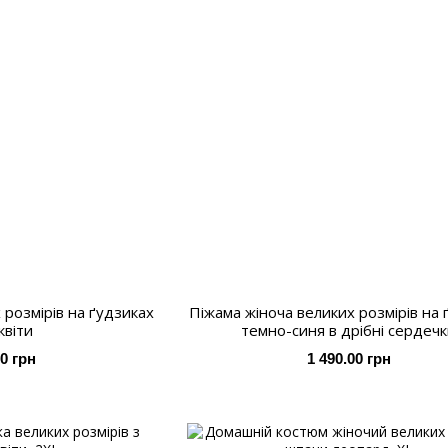
 розмірів на ґудзиках
Піжама жіноча великих розмірів на 
 квіти
темно-синя в дрібні сердеч
00 грн
1 490.00 грн