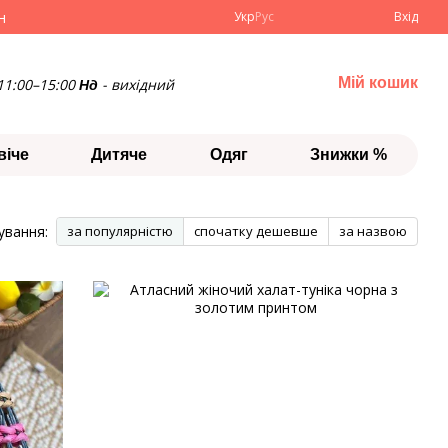
н
Укр
Рус
Вхід
Мій кошик
11:00–15:00
- вихідний
Нд
віче
Дитяче
Одяг
Знижки %
ування:
за популярністю
спочатку дешевше
за назвою