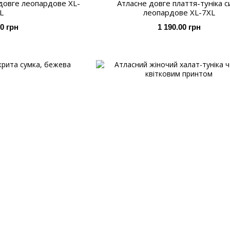
 довге леопардове XL-
Атласне довге плаття-туніка с
L
леопардове XL-7XL
00 грн
1 190.00 грн