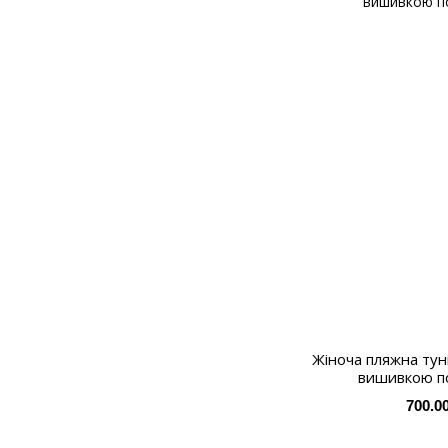
Жіноча пляжна туні
вишивкою п
700.0