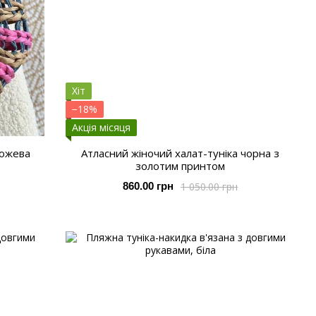
Хіт
−18%
Акція місяця
рожева
Атласний жіночий халат-туніка чорна з
золотим принтом
1 050.00 грн
860.00 грн