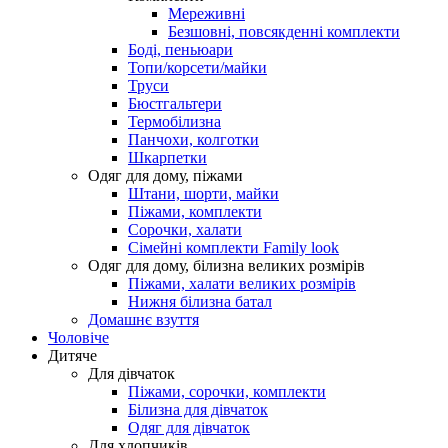
Мереживні
Безшовні, повсякденні комплекти
Боді, пеньюари
Топи/корсети/майки
Труси
Бюстгальтери
Термобілизна
Панчохи, колготки
Шкарпетки
Одяг для дому, піжами
Штани, шорти, майки
Піжами, комплекти
Сорочки, халати
Сімейні комплекти Family look
Одяг для дому, білизна великих розмірів
Піжами, халати великих розмірів
Нижня білизна батал
Домашнє взуття
Чоловіче
Дитяче
Для дівчаток
Піжами, сорочки, комплекти
Білизна для дівчаток
Одяг для дівчаток
Для хлопчиків