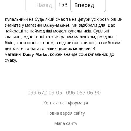
Назад
Вперед
1
з 5
Купальники на будь який смак та на фігури усіх розмірів Ви
знайдте у магазині
. Ми відібрали для Вас
Daisy-Market
найкращі та наймодніші моделі купальників. Суцільні
класичні, однотонні та з яскравим малюнком, роздільні
бікіні, спортивні з топом, з відкритою спиною, з глибоким
декольте та багато інших цікавих моделей. В
магазині
кожен знайде собі купальник до
Daisy-Market
смаку.
099-672-09-05
096-057-06-90
Контактна інформація
Повна версія сайту
Мапа сайту