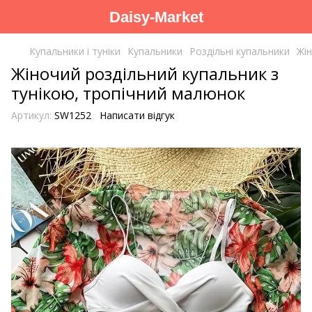
Daisy-Market
Купальники і туніки
Купальники
Роздільні купальники
Жін
Жіночий роздільний купальник з
тунікою, тропічний малюнок
Артикул:
SW1252
Написати відгук