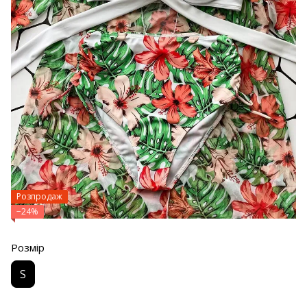
Розпродаж
−24%
Розмір
S