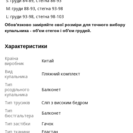
S: груди 84-89, стегна 86-93
М: груди 88-93, стегна 93-98
L: груди 93-98, стегна 98-103
Обов'язково заміряйте свої розміри для точного вибору
купальника - об'єм стегон і об'єм грудей.
Характеристики
Країна
Китай
виробник
Вид
Пляжний комплект
купальника
Тип
роздільного
Балконет
купальника
Тип трусиків
Сліп з високим бедром
Тип
Балконет
бюстгальтера
Тип застібки
Гачок
Тип тканини
Еластан