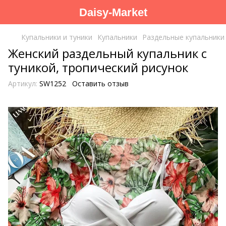
Daisy-Market
Купальники и туники
Купальники
Раздельные купальники
Женский раздельный купальник с
туникой, тропический рисунок
Артикул:
SW1252
Оставить отзыв