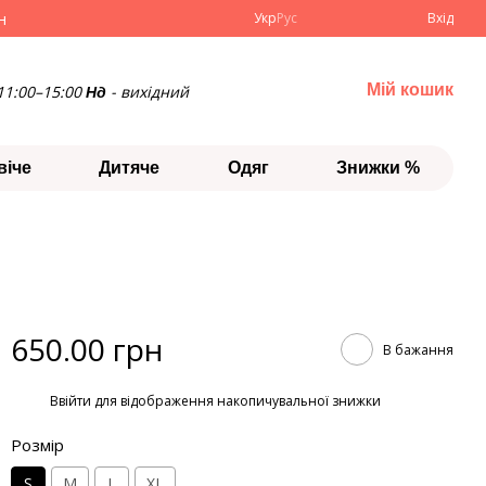
н
Укр
Рус
Вхід
Мій кошик
11:00–15:00
- вихідний
Нд
віче
Дитяче
Одяг
Знижки %
650.00 грн
В бажання
%
Ввійти
для відображення накопичувальної знижки
Розмір
S
M
L
XL