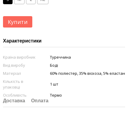
Купити
Характеристики
Країна виробник
Туреччина
Вид виробу
Боді
Матеріал
60% поліестер, 35% віскоза, 5% еластан
Кількість в
1 шт
упаковці
Особливість
Термо
Доставка
Оплата