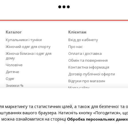
Каталог
Клієнтам
Купальники і туніки
Вхід до кабінету
Жіночий одяг для спорту
Про нас
Жіноча білизна і одяг для
Оплата і доставка
дому
Обмін та повернення
Чоловіче
Контактна інформація
Дитяче
Договір публічної оферти
Одяг
Відгуки про магазин
Знижки %
Мапа сайту
Ми в соцмережах
ля маркетингу та статистичних цілей, а також для безпечної та 
аштуваннях вашого браузера. Натисніть кнопку «Погодитися», що
е можна ознайомитися на сторінці
Обробка персональних даних