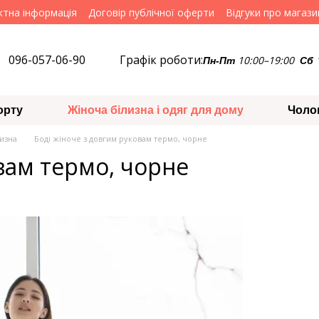
ктна інформація
Договір публічної оферти
Відгуки про магази
096-057-06-90
Графік роботи:
10:00–19:00
Пн-Пт
Сб
орту
Жіноча білизна і одяг для дому
Чоло
изна
Боді жіноче з довгим руковам термо, чорне
вам термо, чорне