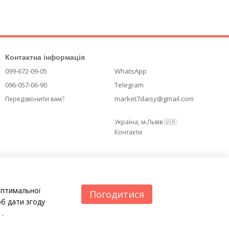
Контактна інформація
099-672-09-05
WhatsApp
096-057-06-90
Telegram
market7daisy@gmail.com
Передзвонити вам?
Україна, м.Львів 🇺🇦
Контакти
оптимальної
Погодитися
б дати згоду
.