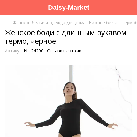
Daisy-Market
Женское белье и одежда для дома
Нижнее белье
Термо
Женское боди с длинным рукавом
термо, черное
Артикул:
NL-24200
Оставить отзыв