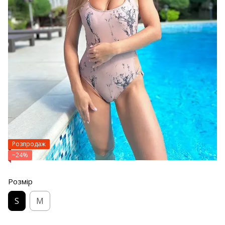
Розпродаж
−24%
Розмір
S
M