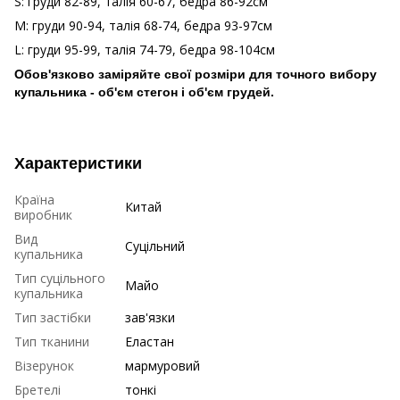
S: груди 82-89, талія 60-67, бедра 86-92см
М: груди 90-94, талія 68-74, бедра 93-97см
L: груди 95-99, талія 74-79, бедра 98-104см
Обов'язково заміряйте свої розміри для точного вибору
купальника - об'єм стегон і об'єм грудей.
Характеристики
Країна
Китай
виробник
Вид
Суцільний
купальника
Тип суцільного
Майо
купальника
Тип застібки
зав'язки
Тип тканини
Еластан
Візерунок
мармуровий
Бретелі
тонкі