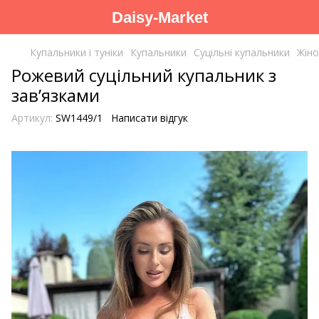
Daisy-Market
Купальники і туніки
Купальники
Суцільні купальники
Жіно
Рожевий суцільний купальник з
завʼязками
Артикул:
SW1449/1
Написати відгук