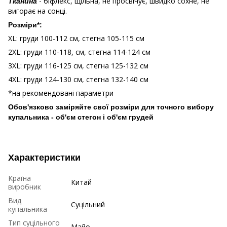
- біфлекс, щільна, не просвічує, швидко сохне, не
Тканина
вигорає на сонці.
Розміри*:
XL: груди 100-112 см, стегна 105-115 см
2XL: груди 110-118, см, стегна 114-124 см
3XL: груди 116-125 см, стегна 125-132 см
4XL: груди 124-130 см, стегна 132-140 см
*на рекомендовані параметри
Обов'язково заміряйте свої розміри для точного вибору
купальника - об'єм стегон і об'єм грудей
Характеристики
Країна
Китай
виробник
Вид
Суцільний
купальника
Тип суцільного
Майо