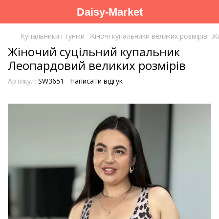
Daisy-Market
Купальники і туніки
Жіночі купальники великих розмірів
Ж
Жіночий суцільний купальник
Леопардовий великих розмірів
Артикул:
SW3651
Написати відгук