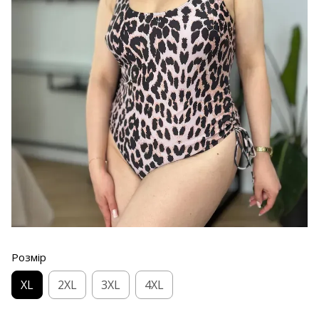
Розмір
XL
2XL
3XL
4XL