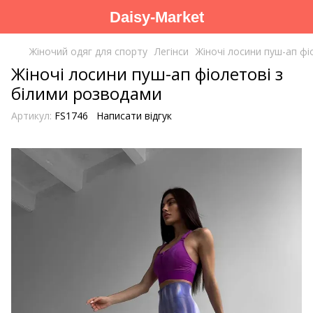
Daisy-Market
Жіночий одяг для спорту
Легінси
Жіночі лосини пуш-ап фі
Жіночі лосини пуш-ап фіолетові з
білими розводами
Артикул:
FS1746
Написати відгук