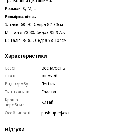
тренування цікавішими.
Розміри: S, M, L
Розмірна сітка:
S: талія 60-70, бедра 82-93см
M : талія 70-80, бедра 93-97см
L : талія 78-85, бедра 98-104см
Характеристики
Сезон
Весна/осінь
Стать
Жіночий
Вид виробу
Легінси
Тип тканини
Еластан
Країна
Китай
виробник
Особливості
push up ефект
Відгуки