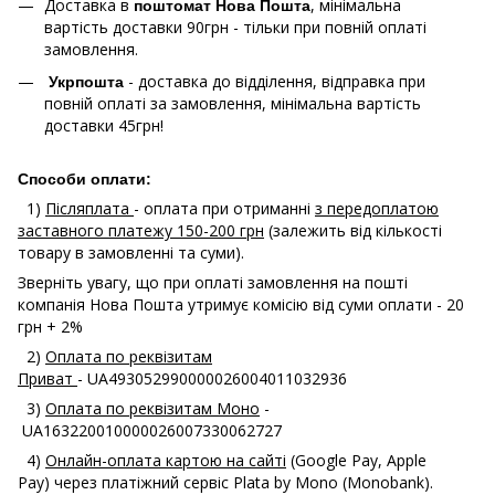
Доставка в
, мінімальна
поштомат Нова Пошта
вартість доставки 90грн - тільки при повній оплаті
замовлення.
- доставка до відділення, відправка при
Укрпошта
повній оплаті за замовлення, мінімальна вартість
доставки 45грн!
Способи оплати:
1)
Післяплата
- оплата при отриманні
з передоплатою
заставного платежу 150-200 грн
(залежить від кількості
товару в замовленні та суми).
Зверніть увагу, що при оплаті замовлення на пошті
компанія Нова Пошта утримує комісію від суми оплати - 20
грн + 2%
2)
Оплата по реквізитам
Приват
- UA493052990000026004011032936
3)
Оплата по реквізитам Моно
-
UA163220010000026007330062727
4)
Онлайн-оплата картою на сайті
(Google Pay, Apple
Pay) через платіжний сервіс Plata by Mono (Monobank).