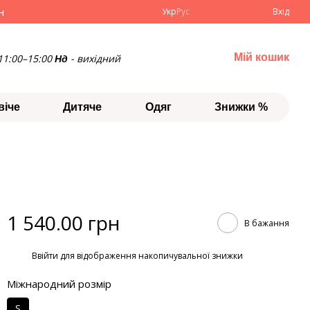
н
Укр
Рус
Вхід
Мій кошик
11:00–15:00
- вихідний
Нд
віче
Дитяче
Одяг
Знижки %
1 540.00 грн
В бажання
%
Ввійти
для відображення накопичувальної знижки
Міжнародний розмір
S