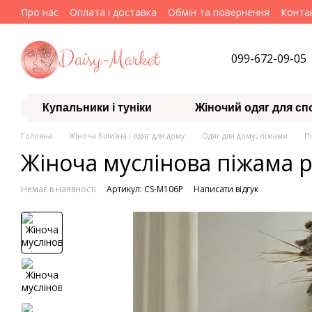
Перейти до основного контенту
Про нас
Оплата і доставка
Обмін та повернення
Конта
099-672-09-05
Купальники і туніки
Жіночий одяг для сп
Головна
Жіноча білизна і одяг для дому
Одяг для дому, піжами
П
Жіноча муслінова піжама 
Немає в наявності
Артикул: CS-M106P
Написати відгук