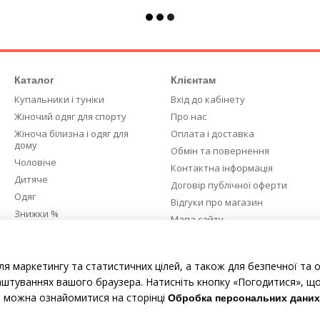
Каталог
Клієнтам
Купальники і туніки
Вхід до кабінету
Жіночий одяг для спорту
Про нас
Жіноча білизна і одяг для
Оплата і доставка
дому
Обмін та повернення
Чоловіче
Контактна інформація
Дитяче
Договір публічної оферти
Одяг
Відгуки про магазин
Знижки %
Мапа сайту
Ми в соцмережах
ля маркетингу та статистичних цілей, а також для безпечної та 
аштуваннях вашого браузера. Натисніть кнопку «Погодитися», що
е можна ознайомитися на сторінці
Обробка персональних даних