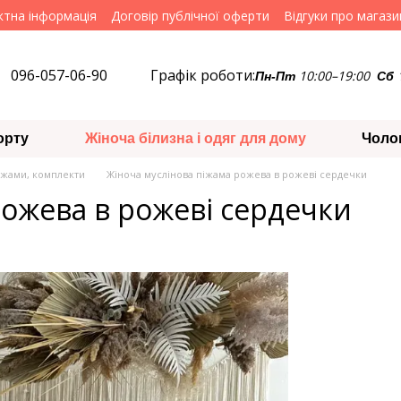
ктна інформація
Договір публічної оферти
Відгуки про магази
096-057-06-90
Графік роботи:
10:00–19:00
Пн-Пт
Сб
орту
Жіноча білизна і одяг для дому
Чоло
іжами, комплекти
Жіноча муслінова піжама рожева в рожеві сердечки
рожева в рожеві сердечки