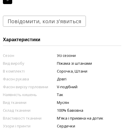
Повідомити, коли з'явиться
Характеристики
Сезон
Усі сезони
Вид виробу
Піжама зі штанами
В комплекті
Сорочка, Штани
Фасон рукава
Довгі
Фасон вирізу горловини
V-подібний
Наявність кишень
Так
Вид тканини
Муслін
Склад тканини
100% бавовна
Властивості тканини
М'яка і приємна на дотик
Узори і принти
Сердечки