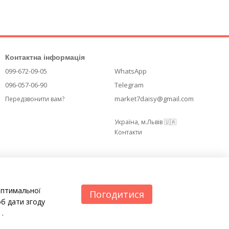
Контактна інформація
099-672-09-05
WhatsApp
096-057-06-90
Telegram
market7daisy@gmail.com
Передзвонити вам?
Україна, м.Львів 🇺🇦
Контакти
оптимальної
Погодитися
б дати згоду
.