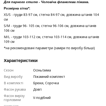
Для парного стилю -
Чоловіча фланелева піжама.
Розмірна сітка*:
XS/S - груди 83-97 см, стегна 84-97 см, довжина штанів 104
см
S/M - груди 96- 105 см, стегна 96-106 см, довжина штанів
106 см
M/L - груди 103-112 см, стегна 103-114 см, довжина штанів
109 см
*на рекомендовані параметри (заміри по виробу більші)
Характеристики
Сезон
Осінь/зима
Вид виробу
Піжамний комплект
В комплекті
Брюки, Сорочка
Фасон рукава
Довгі
Фасон вирізу
V-подібний
горловини