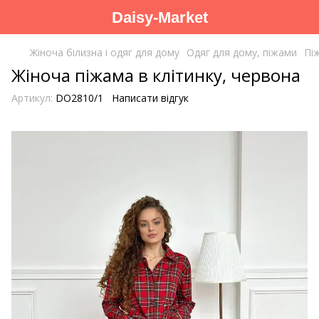
Daisy-Market
Жіноча білизна і одяг для дому
Одяг для дому, піжами
Пі
Жіноча піжама в клітинку, червона
Артикул:
DO2810/1
Написати відгук