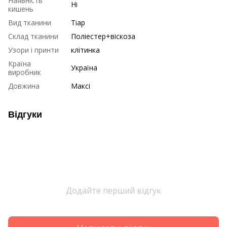
Наявність
Ні
кишень
Вид тканини
Тіар
Склад тканини
Поліестер+віскоза
Узори і принти
клітинка
Країна
Україна
виробник
Довжина
Максі
Відгуки
Додайте перший відгук