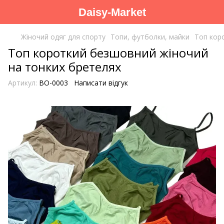
Daisy-Market
Жіночий одяг для спорту
Топи, футболки, майки
Топ кор
Топ короткий безшовний жіночий
на тонких бретелях
Артикул:
BO-0003
Написати відгук