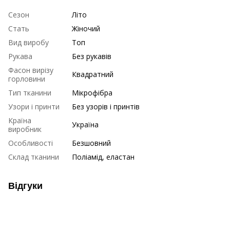
Сезон
Літо
Стать
Жіночий
Вид виробу
Топ
Рукава
Без рукавів
Фасон вирізу
Квадратний
горловини
Тип тканини
Мікрофібра
Узори і принти
Без узорів і принтів
Країна
Україна
виробник
Особливості
Безшовний
Склад тканини
Поліамід, еластан
Відгуки