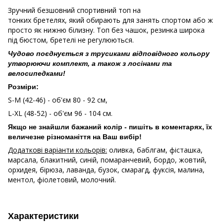
Зручний безшовний спортивний топ на
тонких бретелях, який обирають для занять спортом або ж
просто як нижню білизну. Топ без чашок, резинка широка
під бюстом, бретелі не регулюються.
Чудово поєднується з трусиками відповідного кольору
утворюючи комплект, а також з лосінами та
велосипедками!
Розміри:
S-M (42-46) - об'єм 80 - 92 см,
L-XL (48-52) - об'єм 96 - 104 см.
Якщо не знайшли бажаний колір - пишіть в коментарях, їх
величезне різноманіття на Ваш вибір!
Додаткові варіанти кольорів:
оливка, баблгам, фісташка,
марсала, блакитний, синій, помаранчевий, бордо, жовтий,
орхидея, бірюза, лаванда, бузок, смарагд, фуксія, малина,
ментол, фіолетовий, молочний.
Характеристики