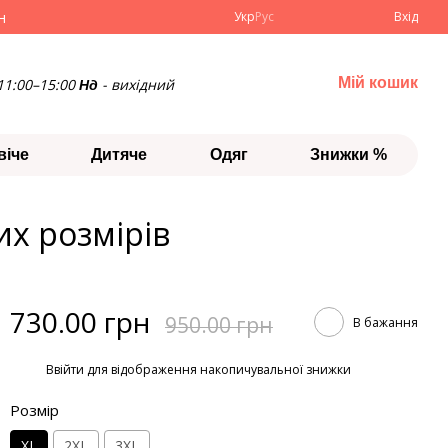
н
Укр
Рус
Вхід
Мій кошик
11:00–15:00
- вихідний
Нд
віче
Дитяче
Одяг
Знижки %
их розмірів
730.00 грн
950.00 грн
В бажання
%
Ввійти
для відображення накопичувальної знижки
Розмір
XL
2XL
3XL