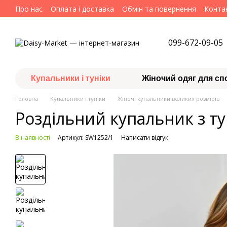
Перейти до основного контенту
Про нас
Оплата і доставка
Обмін та повернення
Конта
099-672-09-05
Купальники і туніки
Жіночий одяг для сп
Головна
Купальники і туніки
Жіночі купальники великих розмірів
Роздільний купальник з ту
В наявності
Артикул: SW1252/1
Написати відгук