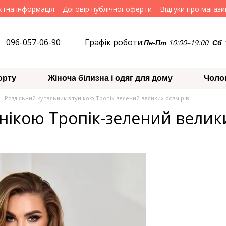
ктна інформація
Договір публічної оферти
Відгуки про магази
096-057-06-90
Графік роботи:
10:00–19:00
Пн-Пт
Сб
орту
Жіноча білизна і одяг для дому
Чоло
Роздільний купальник з тунікою Тропік-зелений великих розмірів
нікою Тропік-зелений велик