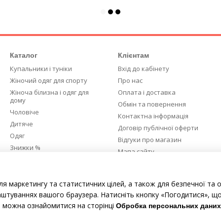
Каталог
Клієнтам
Купальники і туніки
Вхід до кабінету
Жіночий одяг для спорту
Про нас
Жіноча білизна і одяг для
Оплата і доставка
дому
Обмін та повернення
Чоловіче
Контактна інформація
Дитяче
Договір публічної оферти
Одяг
Відгуки про магазин
Знижки %
Мапа сайту
Ми в соцмережах
ля маркетингу та статистичних цілей, а також для безпечної та 
аштуваннях вашого браузера. Натисніть кнопку «Погодитися», що
е можна ознайомитися на сторінці
Обробка персональних даних