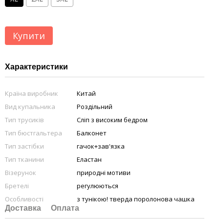
Купити
Характеристики
Країна виробник
Китай
Вид купальника
Роздільний
Тип трусиків
Сліп з високим бедром
Тип бюстгальтера
Балконет
Тип застібки
гачок+зав'язка
Тип тканини
Еластан
Візерунок
природні мотиви
Бретелі
регулюються
Особливості
з тунікою! тверда поролонова чашка
Доставка
Оплата