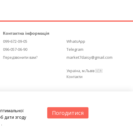
Контактна інформація
099-672-09-05
WhatsApp
096-057-06-90
Telegram
market7daisy@gmail.com
Передзвонити вам?
Україна, м.Львів 🇺🇦
Контакти
оптимальної
Погодитися
б дати згоду
.