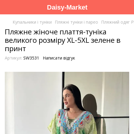
Daisy-Market
Купальники і туніки
Пляжні туніки і парео
Пляжний одяг Pl
Пляжне жіноче плаття-туніка
великого розміру XL-5XL зелене в
принт
Артикул:
SW3531
Написати відгук