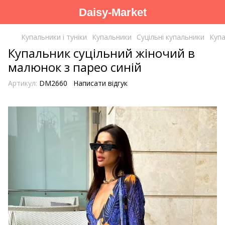
Daisy-Market
Купальники і туніки
Купальники
Суцільні купальники
Купа
Купальник суцільний жіночий в
малюнок з парео синій
Артикул:
DM2660
Написати відгук