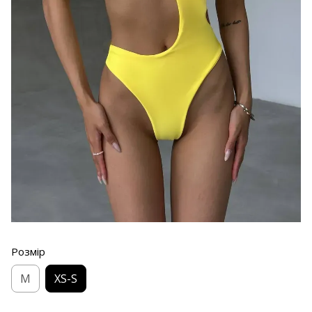
Розмір
M
XS-S