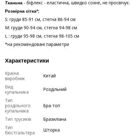
- біфлекс - еластична, швидко сохне, не просвічує.
Тканина
Розмірна сітка*:
S: груди 85-91 см, стегна 86-94 см
М: груди 90-94 см, стегна 94-98 см
L : груди 95-98 см, стегна 98-105 см
*на рекомендовані параметри
Характеристики
Країна
Китай
виробник
Вид
Роздільний
купальника
Тип
роздільного
Бра-топ
купальника
Тип трусиків
Бразиліана
Тип
Шторка
бюстгальтера