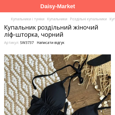
Daisy-Market
Купальники і туніки
Купальники
Роздільні купальники
Ку
Купальник роздільний жіночий
ліф-шторка, чорний
Артикул:
SW3737
Написати відгук