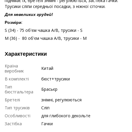
піднімає їх, бретелі знімні - регулюються, застібка гачки.
Трусики сліпи середньої посадки, з ніжної сіточки.
Для невеликих грудей!
:
Розміри
S (34) - 75 об'єм чашка А/В, трусики - S
M (36) - 80 об'єм чашка А/В, трусики - М
Характеристики
Країна
Китай
виробник
В комплекті
бюст+трусики
Тип
Брасьєр
бюстгальтера
Бретелі
знімні, регулюються
Тип трусиків
Сліп
Особливості
для глибокого декольте
Застібка
Гачки