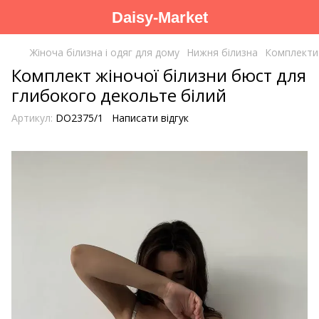
Daisy-Market
Жіноча білизна і одяг для дому
Нижня білизна
Комплекти
Комплект жіночої білизни бюст для
глибокого декольте білий
Артикул:
DO2375/1
Написати відгук