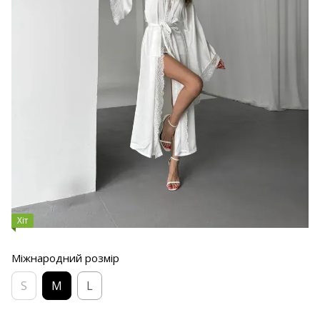
Хіт
Міжнародний розмір
S
M
L