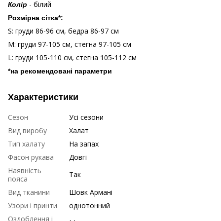
- білий
Колір
Розмірна сітка*:
S: груди 86-96 см, бедра 86-97 см
М: груди 97-105 см, стегна 97-105 см
L: груди 105-110 см, стегна 105-112 см
*на рекомендовані параметри
Характеристики
Сезон
Усі сезони
Вид виробу
Халат
Тип халату
На запах
Фасон рукава
Довгі
Наявність
Так
пояса
Вид тканини
Шовк Армані
Узори і принти
однотонний
Оздоблення і