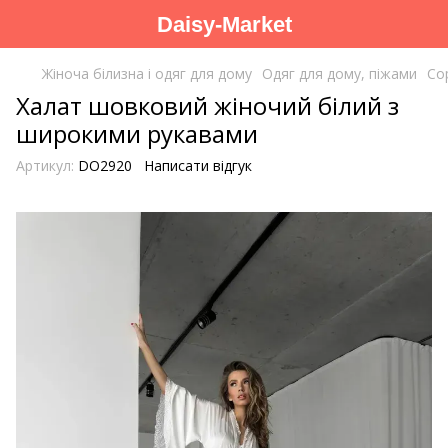
Daisy-Market
Жіноча білизна і одяг для дому
Одяг для дому, піжами
Со
Халат шовковий жіночий білий з
широкими рукавами
Артикул:
DO2920
Написати відгук