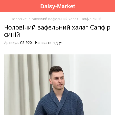
Daisy-Market
Чоловіче
Чоловічий вафельний халат Сапфір синій
Чоловічий вафельний халат Сапфір
синій
Артикул:
CS-920
Написати відгук