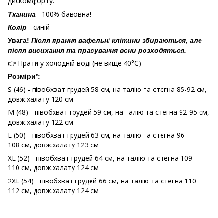
дискомфорту.
- 100% бавовна!
Тканина
- синій
Колір
Увага!
Після прання вафельні клітини збираються, але
після висихання та прасування вони розходяться.
👉 Прати у холодній воді (не вище 40°С)
Розміри*:
S (46) - півобхват грудей 58 см, на талію та стегна 85-92 см,
довж.халату 120 см
M (48) - півобхват грудей 59 см, на талію та стегна 92-95 см,
довж.халату 122 см
L (50) - півобхват грудей 63 см, на талію та стегна 96-
108 см, довж.халату 123 см
XL (52) - півобхват грудей 64 см, на талію та стегна 109-
110 см, довж.халату 124 см
2XL (54) - півобхват грудей 66 см, на талію та стегна 110-
112 см, довж.халату 124 см