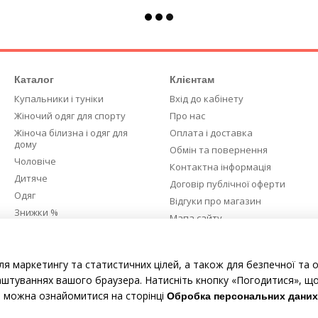
Каталог
Клієнтам
Купальники і туніки
Вхід до кабінету
Жіночий одяг для спорту
Про нас
Жіноча білизна і одяг для
Оплата і доставка
дому
Обмін та повернення
Чоловіче
Контактна інформація
Дитяче
Договір публічної оферти
Одяг
Відгуки про магазин
Знижки %
Мапа сайту
Ми в соцмережах
ля маркетингу та статистичних цілей, а також для безпечної та 
аштуваннях вашого браузера. Натисніть кнопку «Погодитися», що
е можна ознайомитися на сторінці
Обробка персональних даних