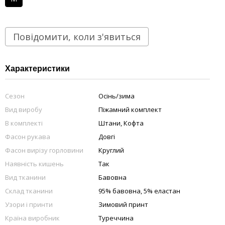
Повідомити, коли з'явиться
Характеристики
Сезон
Осінь/зима
Вид виробу
Піжамний комплект
В комплекті
Штани, Кофта
Фасон рукава
Довгі
Фасон вирізу горловини
Круглий
Наявність кишень
Так
Вид тканини
Бавовна
Склад тканини
95% бавовна, 5% еластан
Узори і принти
Зимовий принт
Країна виробник
Туреччина