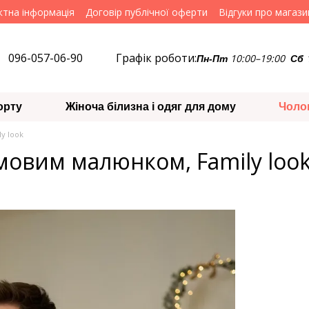
ктна інформація
Договір публічної оферти
Відгуки про магази
096-057-06-90
Графік роботи:
10:00–19:00
Пн-Пт
Сб
орту
Жіноча білизна і одяг для дому
Чоло
y look
мовим малюнком, Family loo