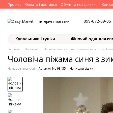
Перейти до основного контенту
Про нас
Оплата і доставка
Обмін та повернення
Конта
099-672-09-05
Купальники і туніки
Жіночий одяг для сп
Головна
Чоловіче
Чоловіча піжама синя з зимовим малюнком, Famil
Чоловіча піжама синя з зи
Немає в наявності
Артикул: NL-93435
Написати відгук