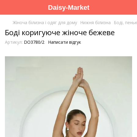
Daisy-Market
Жіноча білизна і одяг для дому
Нижня білизна
Боді, пень
Боді коригуюче жіноче бежеве
Артикул:
DO3780/2
Написати відгук