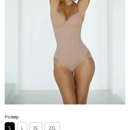
Розмір
S
L
XL
2XL