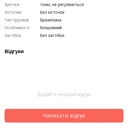
Бретелі
тонкі, не регулюються
Кісточки
Без кісточок
Тип трусиків
Бразиліана
Особливості
безшовний
Застібка
Без застібки
Відгуки
Додайте перший відгук
Написати відгук