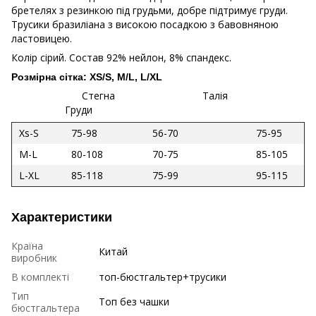
бретелях з резинкою під грудьми, добре підтримує груди.
Трусики бразиліана з високою посадкою з бавовняною
ластовицею.
Колір сірий. Состав 92% нейлон, 8% спандекс.
Розмірна сітка: XS/S, M/L, L/XL
Стегна Талія
Груди
Xs-S
75-98
56-70
75-95
M-L
80-108
70-75
85-105
L-XL
85-118
75-99
95-115
Характеристики
Країна
Китай
виробник
В комплекті
топ-бюстгальтер+трусики
Тип
Топ без чашки
бюстгальтера