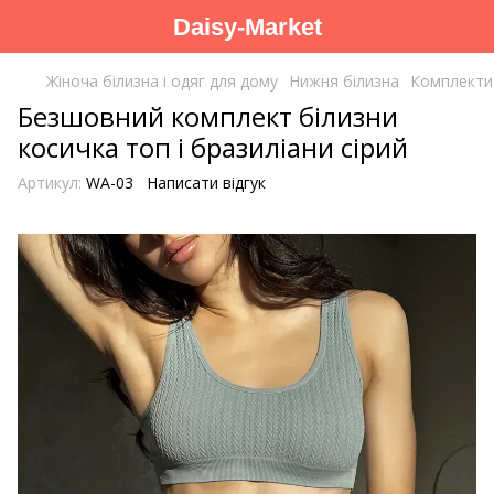
Daisy-Market
Жіноча білизна і одяг для дому
Нижня білизна
Комплекти
Безшовний комплект білизни
косичка топ і бразиліани сірий
Артикул:
WA-03
Написати відгук