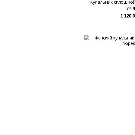
Купальник сплошной
узо
1 120.