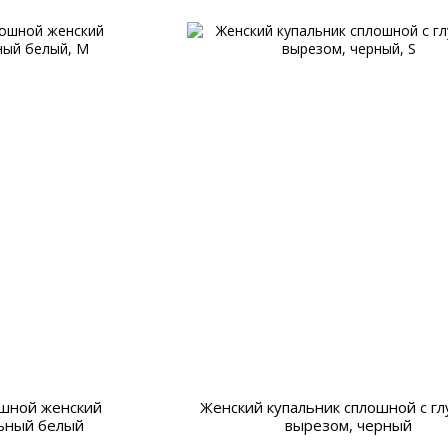
ошной женский
Женский купальник сплошной с г
ьный белый
вырезом, черный