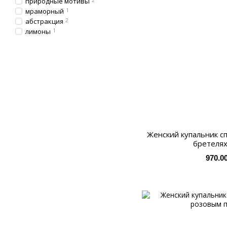
природные мотивы
2
мраморный
1
абстракция
2
лимоны
1
Женский купальник с
бретелях
970.0