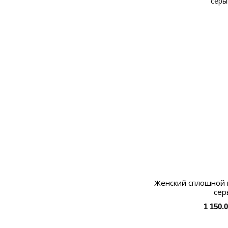
Женский сплошной к
сер
1 150.