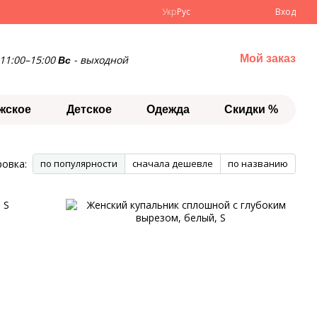
Укр
Рус
Вход
Мой заказ
11:00–15:00
- выходной
Вс
жское
Детское
Одежда
Скидки %
овка:
по популярности
сначала дешевле
по названию