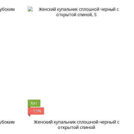
Хит
−15%
лубоким
Женский купальник сплошной черный с
открытой спиной