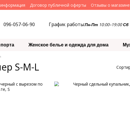
 информация
Договор публичной оферты
Отзывы о магазине
096-057-06-90
График работы:
10:00–19:00
Пн-Пт
Сб
спорта
Женское белье и одежда для дома
Му
и
ер S-M-L
Сортир