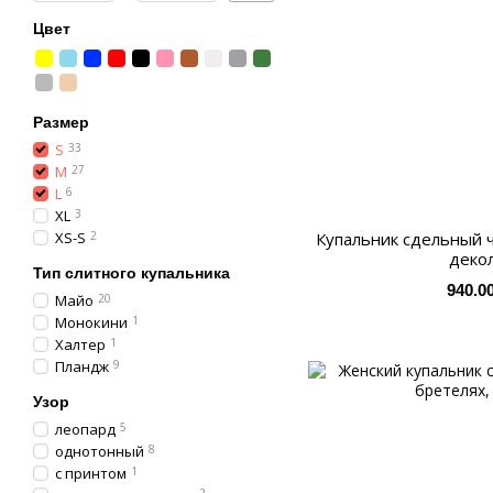
Цвет
Размер
S
33
M
27
L
6
XL
3
XS-S
2
Купальник сдельный 
деко
Тип слитного купальника
940.0
Майо
20
Монокини
1
Халтер
1
Пландж
9
Узор
леопард
5
однотонный
8
с принтом
1