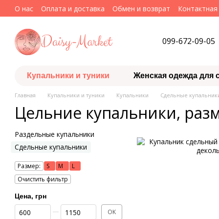
Перейти к основному контенту
О нас
Оплата и доставка
Обмен и возврат
Контактная
099-672-09-05
Купальники и туники
Женская одежда для 
Главная
Купальники и туники
Купальники
Сдельные купальник
Цельние купальники, разм
Раздельные купальники
Сдельные купальники
Размер:
S
M
L
Очистить фильтр
Цена, грн
От Цена, грн
До Цена, грн
OK