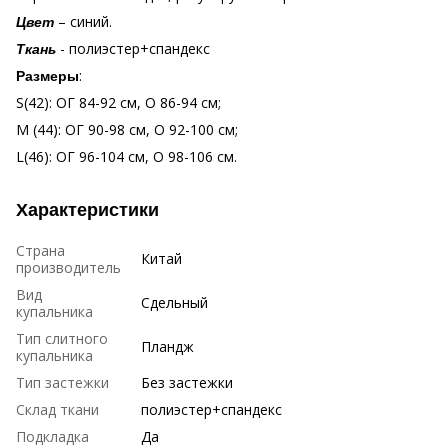
– синий.
Цвет
- полиэстер+спандекс
Ткань
:
Размеры
S(42): ОГ 84-92 см, О 86-94 см;
М (44): ОГ 90-98 см, О 92-100 см;
L(46): ОГ 96-104 см, О 98-106 см.
Характеристики
Страна
Китай
производитель
Вид
Сдельный
купальника
Тип слитного
Пландж
купальника
Тип застежки
Без застежки
Склад ткани
полиэстер+спандекс
Подкладка
Да