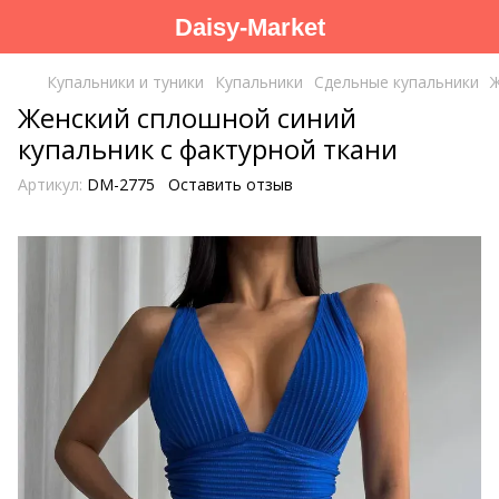
Daisy-Market
Купальники и туники
Купальники
Сдельные купальники
Ж
Женский сплошной синий
купальник с фактурной ткани
Артикул:
DM-2775
Оставить отзыв