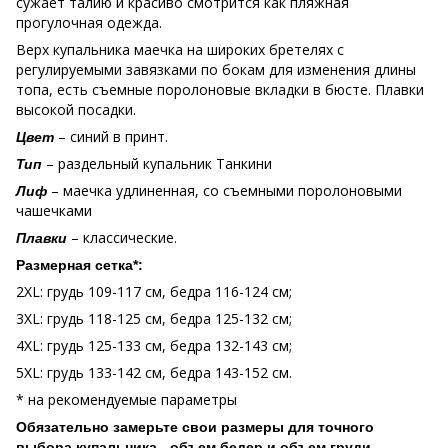
сужает талию и красиво смотрится как пляжная
прогулочная одежда.
Верх купальника маечка на широких бретелях с
регулируемыми завязками по бокам для изменения длины
топа, есть съемные поролоновые вкладки в бюсте. Плавки
высокой посадки.
– синий в принт.
Цвет
– раздельный купальник Танкини
Тип
– маечка удлиненная, со съемными поролоновыми
Лиф
чашечками
– классические.
Плавки
Размерная сетка*:
2XL: грудь 109-117 см, бедра 116-124 см;
3XL: грудь 118-125 см, бедра 125-132 см;
4XL: грудь 125-133 см, бедра 132-143 см;
5XL: грудь 133-142 см, бедра 143-152 см.
* на рекомендуемые параметры
Обязательно замерьте свои размеры для точного
выбора купальника - объем бедер и объем груди