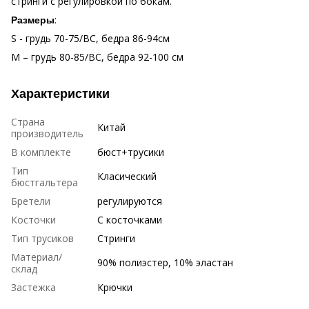
стринги с регулировкой по бокам.
:
Размеры
S - грудь 70-75/ВС, бедра 86-94см
М – грудь 80-85/ВС, бедра 92-100 см
Характеристики
Страна
Китай
производитель
В комплекте
бюст+трусики
Тип
Класический
бюстгальтера
Бретели
регулируются
Косточки
С косточками
Тип трусиков
Стринги
Материал/
90% полиэстер, 10% эластан
склад
Застежка
Крючки