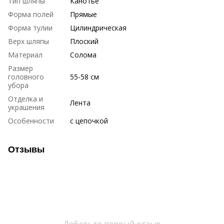
Тип шляпы
Канотье
Форма полей
Прямые
Форма тулии
Цилиндрическая
Верх шляпы
Плоский
Материал
Солома
Размер
головного
55-58 см
убора
Отделка и
Лента
украшения
Особенности
с цепочкой
Отзывы