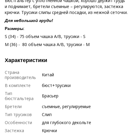
Бюстгальтер с уплотненной чашкой, хорошо держит грудь
и поднимает, бретели съемные – регулируются, застежка
крючки. Трусики слипы средней посадки, из нежной сеточки.
Для небольшой груди!
:
Размеры
S (34) - 75 объем чашка А/В, трусики - S
M (36) - 80 объем чашка А/В, трусики - М
Характеристики
Страна
Китай
производитель
В комплекте
бюст+трусики
Тип
Брасьер
бюстгальтера
Бретели
съемные, регулируемые
Тип трусиков
Слип
Особенности
для глубокого декольте
Застежка
Крючки