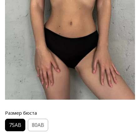
Размер бюста
75AB
80AB