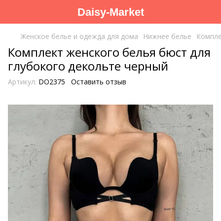
Daisy-Market
Женское белье и одежда для дома
Нижнее белье
Компл
Комплект женского белья бюст для
глубокого декольте черный
Артикул:
DO2375
Оставить отзыв