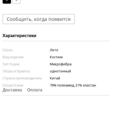
Сообщить, когда появится
Характеристики
Сезон
Лето
Вид изделия
Костюм
Тип ткани
Микрофибра
Узоры и принты
однотонный
Страна производитель
Китай
Склад ткани
79% полиамид, 21% эластан
Доставка
Оплата