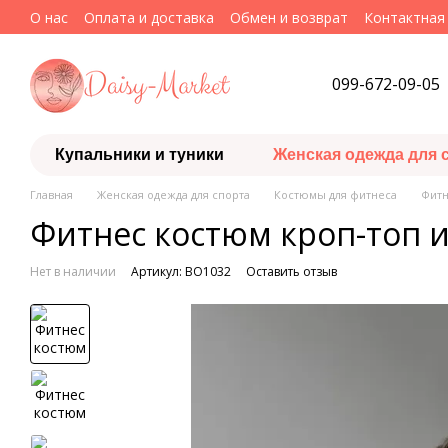
Перейти к основному контенту
О нас
Оплата и доставка
Обмен и возврат
Контактная
099-672-09-05
Купальники и туники
Женская одежда для 
Главная
Женская одежда для спорта
Костюмы для фитнеса
Фитн
Фитнес костюм кроп-топ и
Нет в наличии
Артикул: BO1032
Оставить отзыв