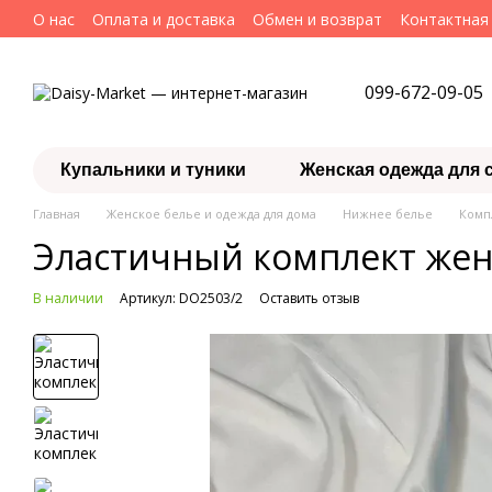
Перейти к основному контенту
О нас
Оплата и доставка
Обмен и возврат
Контактная
099-672-09-05
Купальники и туники
Женская одежда для 
Главная
Женское белье и одежда для дома
Нижнее белье
Комп
Эластичный комплект женс
В наличии
Артикул: DO2503/2
Оставить отзыв