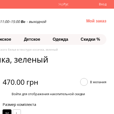
Укр
Рус
Вход
Мой заказ
11:00–15:00
- выходной
Вс
жское
Детское
Одежда
Скидки %
кого белья в текстуре косичка, зеленый
чка, зеленый
470.00 грн
В желания
%
Войти
для отображения накопительной скидки
Размер комплекта
M
L