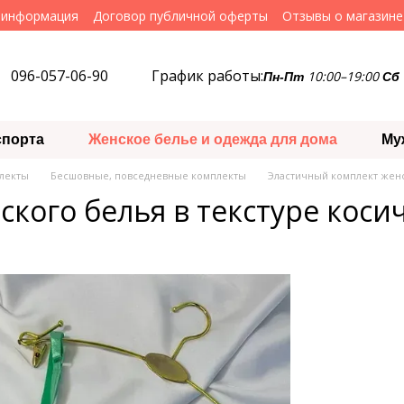
 информация
Договор публичной оферты
Отзывы о магазине
096-057-06-90
График работы:
10:00–19:00
Пн-Пт
Сб
спорта
Женское белье и одежда для дома
Му
лекты
Бесшовные, повседневные комплекты
Эластичный комплект женс
кого белья в текстуре коси