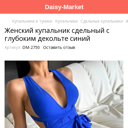
Daisy-Market
Купальники и туники
Купальники
Сдельные купальники
Ж
Женский купальник сдельный с
глубоким декольте синий
Артикул:
DM-2750
Оставить отзыв