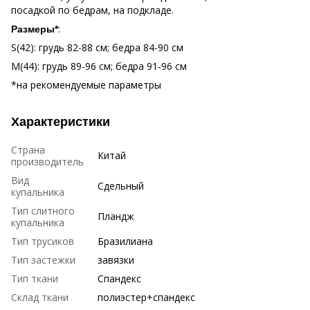
посадкой по бедрам, на подкладе.
:
Размеры*
S(42): грудь 82-88 см; бедра 84-90 см
М(44): грудь 89-96 см; бедра 91-96 см
*на рекомендуемые параметры
Характеристики
Страна
Китай
производитель
Вид
Сдельный
купальника
Тип слитного
Пландж
купальника
Тип трусиков
Бразилиана
Тип застежки
завязки
Тип ткани
Спандекс
Склад ткани
полиэстер+спандекс