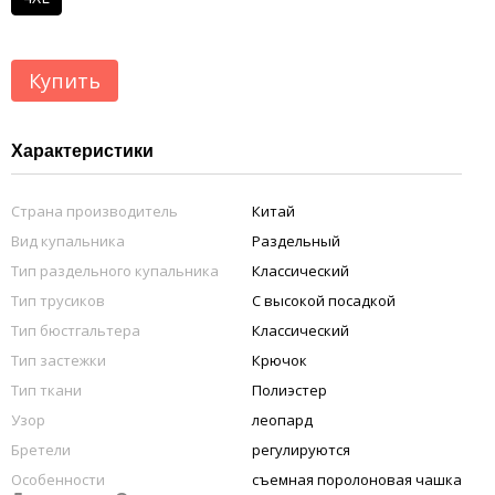
Купить
Характеристики
Страна производитель
Китай
Вид купальника
Раздельный
Тип раздельного купальника
Классический
Тип трусиков
С высокой посадкой
Тип бюстгальтера
Классический
Тип застежки
Крючок
Тип ткани
Полиэстер
Узор
леопард
Бретели
регулируются
Особенности
съемная поролоновая чашка