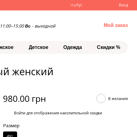
Укр
Рус
Вход
Мой заказ
11:00–15:00
- выходной
Вс
жское
Детское
Одежда
Скидки %
ый женский
980.00 грн
В желания
%
Войти
для отображения накопительной скидки
Размер
4XL