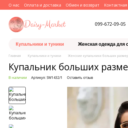
Перейти к основному контенту
О нас
Оплата и доставка
Обмен и возврат
Контактная
099-672-09-05
Купальники и туники
Женская одежда для 
Главная
Купальники и туники
Женские купальники больших разме
Купальник больших разм
В наличии
Артикул: SW1432/1
Оставить отзыв