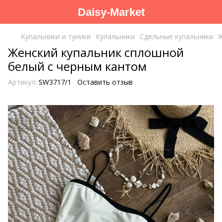
Daisy-Market
Купальники и туники
Купальники
Сдельные купальники
Ж
Женский купальник сплошной
белый с черным кантом
Артикул:
SW3717/1
Оставить отзыв