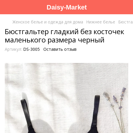
Daisy-Market
Женское белье и одежда для дома
Нижнее белье
Бюстга
Бюстгальтер гладкий без косточек
маленького размера черный
Артикул:
DS-3005
Оставить отзыв