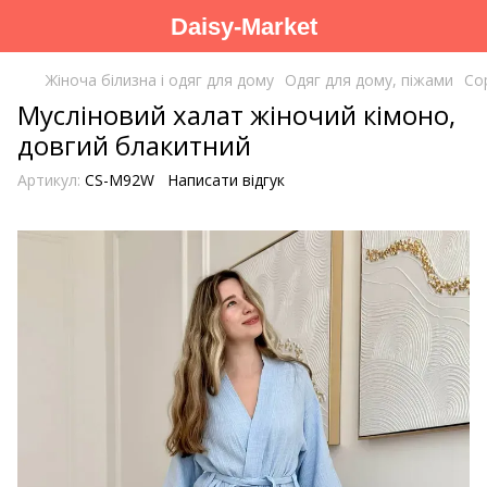
Daisy-Market
Жіноча білизна і одяг для дому
Одяг для дому, піжами
Со
Мусліновий халат жіночий кімоно,
довгий блакитний
Артикул:
CS-M92W
Написати відгук