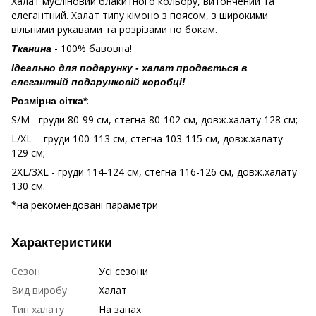
Халат мусліновий блакитного кольору, витончений та
елегантний. Халат типу кімоно з поясом, з широкими
вільними рукавами та розрізами по бокам.
- 100% бавовна!
Тканина
Ідеально для подарунку - халат продається в
елегантній подарунковій коробці!
:
Розмірна сітка*
S/M - груди 80-99 см, стегна 80-102 см, довж.халату 128 см;
L/XL - груди 100-113 см, стегна 103-115 см, довж.халату
129 см;
2XL/3XL - груди 114-124 см, стегна 116-126 см, довж.халату
130 см.
*на рекомендовані параметри
Характеристики
Сезон
Усі сезони
Вид виробу
Халат
Тип халату
На запах